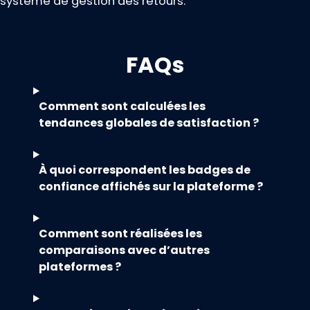
système de gestion des retours.
FAQs
Comment sont calculées les
tendances globales de satisfaction ?
À quoi correspondent les badges de
confiance affichés sur la plateforme ?
Comment sont réalisées les
comparaisons avec d’autres
plateformes ?