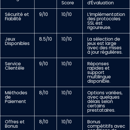
Score
d’Évaluation
Sécurité et
9/10
10/10
L’implémentation
Fiabilité
des protocoles
SSL est
rigoureuse.
Jeux
8.5/10
10/10
La sélection de
Disponibles
jeux est large
avec des mises
à jour régulières.
Service
9/10
10/10
Réponses
Clientèle
rapides et
support
multilingue
disponible.
Méthodes
8/10
10/10
Options variées,
de
avec quelques
Paiement
délais selon
certains
prestataires.
Offres et
8/10
10/10
Bonus
Bonus
compétitifs avec