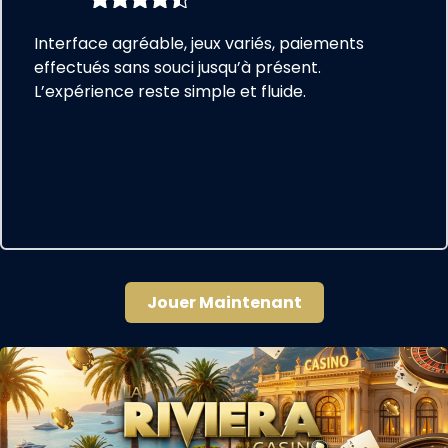
Interface agréable, jeux variés, paiements
effectués sans souci jusqu’à présent.
L’expérience reste simple et fluide.
Jouer Maintenant