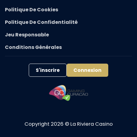
Politique De Cookies
Politique De Confidentialité
Jeu Responsable
Conditions Générales
S'inscrire
Connexion
Copyright 2026 © La Riviera Casino