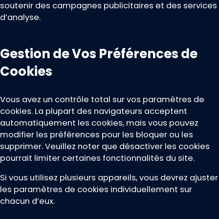
soutenir des campagnes publicitaires et des services
d’analyse.
Gestion de Vos Préférences de
Cookies
Vous avez un contrôle total sur vos paramètres de
cookies. La plupart des navigateurs acceptent
automatiquement les cookies, mais vous pouvez
modifier les préférences pour les bloquer ou les
supprimer. Veuillez noter que désactiver les cookies
pourrait limiter certaines fonctionnalités du site.
Si vous utilisez plusieurs appareils, vous devrez ajuster
les paramètres de cookies individuellement sur
chacun d’eux.